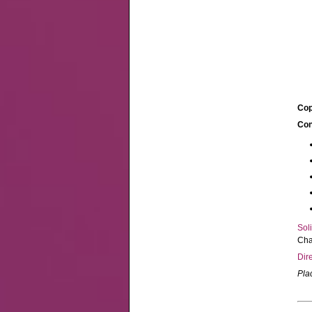
Cop
Con
Soli
Cha
Dire
Pla