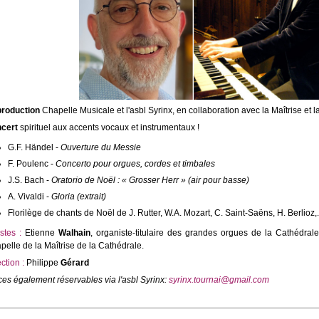
roduction
Chapelle Musicale et l'asbl Syrinx, en collaboration avec la Maîtrise et
cert
spirituel aux accents vocaux et instrumentaux !
G.F. Händel -
Ouverture du Messie
F. Poulenc -
Concerto pour orgues, cordes et timbales
J.S. Bach -
Oratorio de Noël : « Grosser Herr » (air pour basse)
A. Vivaldi -
Gloria (extrait)
Florilège de chants de Noël de J. Rutter, W.A. Mozart, C. Saint-Saëns, H. Berlioz,.
stes :
Etienne
Walhain
, organiste-titulaire des grandes orgues de la Cathédral
pelle de la Maîtrise de la Cathédrale.
ction :
Philippe
Gérard
ces également réservables via l'asbl Syrinx:
syrinx.tournai@gmail.com