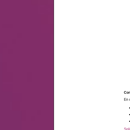
Con
En 
Soli