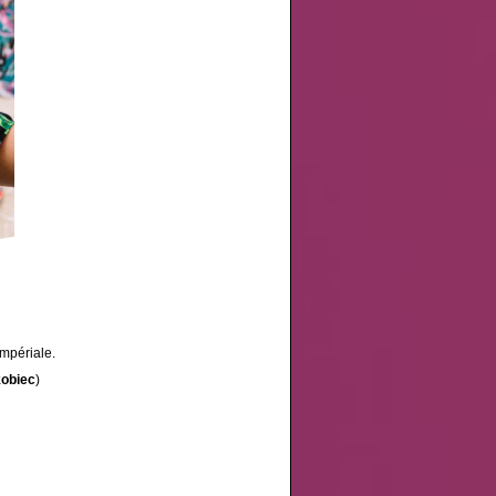
mpériale.
obiec
)