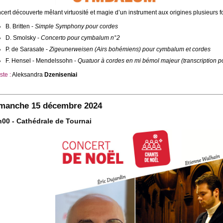
cert découverte mêlant virtuosité et magie d’un instrument aux origines plusieurs fo
B. Britten -
Simple Symphony pour cordes
D. Smolsky -
Concerto pour cymbalum n°2
P. de Sarasate -
Zigeunerweisen (Airs bohémiens) pour cymbalum et cordes
F. Hensel - Mendelssohn -
Quatuor à cordes en mi bémol majeur (transcription p
ste :
Aleksandra
Dzeniseniai
manche 15 décembre 2024
h00 - Cathédrale de Tournai