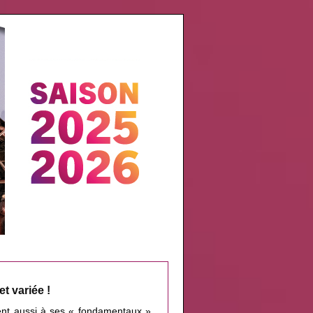
 variée !
ent aussi à ses « fondamentaux ».