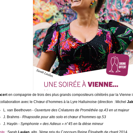
cert
en compagnie de trois des plus grands compositeurs célébrés par la Vienne i
collaboration avec le Chœur d’hommes à la Lyre Halluinoise (direction : Michel
Jak
L. van Beethoven -
Ouverture des Créatures de Prométhée op.43 en ut majeur
J. Brahms -
Rhapsodie pour alto solo et chœur d’hommes op.53
J. Haydn -
Symphonie « des Adieux » n°45 en fa dièse mineur
ste :
Sarah
Laulan
, alto, 3ème prix du Concours Reine Élisabeth de chant 2014