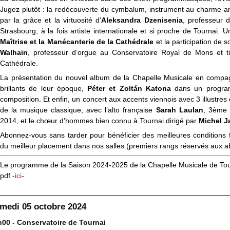
Jugez plutôt : la redécouverte du cymbalum, instrument au charme an
par la grâce et la virtuosité d'
Aleksandra Dzenisenia
, professeur 
Strasbourg, à la fois artiste internationale et si proche de Tournai. 
Maîtrise et la Manécanterie de la Cathédrale
et la participation de 
Walhain
, professeur d’orgue au Conservatoire Royal de Mons et ti
Cathédrale.
La présentation du nouvel album de la Chapelle Musicale en compagn
brillants de leur époque,
Péter et Zoltán Katona
dans un program
composition. Et enfin, un concert aux accents viennois avec 3 illustres 
de la musique classique, avec l’alto française
Sarah Laulan
, 3ème 
2014, et le chœur d’hommes bien connu à Tournai dirigé par
Michel J
Abonnez-vous sans tarder pour bénéficier des meilleures conditions 
du meilleur placement dans nos salles (premiers rangs réservés aux ab
Le programme de la Saison 2024-2025 de la Chapelle Musicale de Tour
pdf
-ici-
medi 05 octobre 2024
h00 - Conservatoire de Tournai