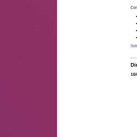
Con
Soli
Di
16