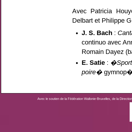
Avec Patricia Houy
Delbart et Philippe G
J. S. Bach
:
Cant
continuo avec Ann
Romain Dayez (b
E. Satie
:
�Sport
poire�
gymnop�di
Avec le soutien de la Fédération Wallonie-Bruxelles, de la Directio