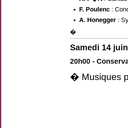
F. Poulenc
: Conc
A. Honegger
: S
�
Samedi 14 juin
20h00 - Conserva
� Musiques po