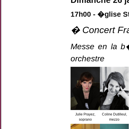
Dimanche 26 j
17h00 - �glise S
� Concert Fr
Messe en la b�
orchestre
Julie Prayez,
Coline Dutilleul,
soprano
mezzo