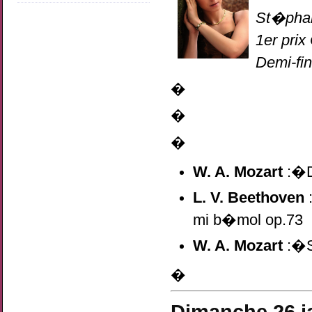
St�phan
1er pri
Demi-fi
�
�
�
W. A. Mozart
:�D
L. V. Beethoven
mi b�mol op.73
W. A. Mozart
:�S
�