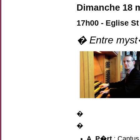
Dimanche 18 m
17h00 - Eglise S
� Entre myst
�
�
A. P�rt
: Cantus