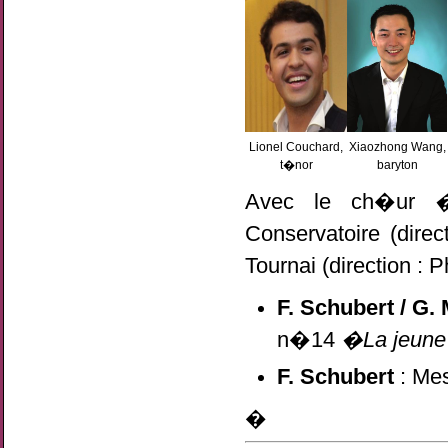
Lionel Couchard,
Xiaozhong Wang,
t�nor
baryton
Avec le ch�ur
�A
Conservatoire (direc
Tournai (direction : 
F. Schubert / G.
n�14
�La jeune f
F. Schubert
: Mes
�